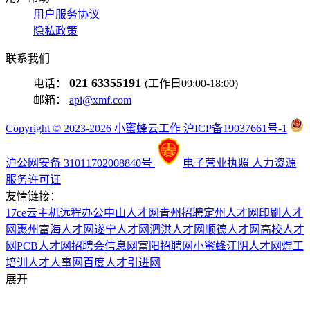
用户服务协议
隐私政策
联系我们
021 63355191
电话：
(工作日09:00-18:00)
邮箱：
api@xmf.com
Copyright © 2023-2026 小蜜蜂云工作 沪ICP备19037661号-1
沪公网安备 31011702008840号
电子营业执照
人力资源
服务许可证
友情链接：
17ce
云主机
远程办公
中山人才网
青州招聘
定州人才网
印刷人才
网
惠州富海人才网
遂宁人才网
泗洪人才网
顺德人才网
高校人才
网
PCB人才网
招聘会信息网
富阳招聘网
小蜜蜂
江阴人才网
焊工
培训
人才人事网
百度
人才引进网
展开