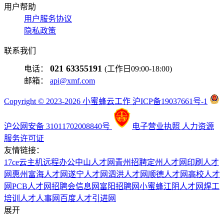
用户帮助
用户服务协议
隐私政策
联系我们
021 63355191
电话：
(工作日09:00-18:00)
邮箱：
api@xmf.com
Copyright © 2023-2026 小蜜蜂云工作 沪ICP备19037661号-1
沪公网安备 31011702008840号
电子营业执照
人力资源
服务许可证
友情链接：
17ce
云主机
远程办公
中山人才网
青州招聘
定州人才网
印刷人才
网
惠州富海人才网
遂宁人才网
泗洪人才网
顺德人才网
高校人才
网
PCB人才网
招聘会信息网
富阳招聘网
小蜜蜂
江阴人才网
焊工
培训
人才人事网
百度
人才引进网
展开