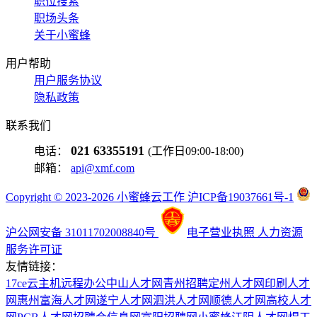
职位搜索
职场头条
关于小蜜蜂
用户帮助
用户服务协议
隐私政策
联系我们
021 63355191
电话：
(工作日09:00-18:00)
邮箱：
api@xmf.com
Copyright © 2023-2026 小蜜蜂云工作 沪ICP备19037661号-1
沪公网安备 31011702008840号
电子营业执照
人力资源
服务许可证
友情链接：
17ce
云主机
远程办公
中山人才网
青州招聘
定州人才网
印刷人才
网
惠州富海人才网
遂宁人才网
泗洪人才网
顺德人才网
高校人才