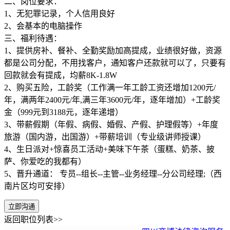
二、岗位要求：
1、无犯罪记录，个人信用良好
2、会基本的电脑操作
三、福利待遇：
1、提供房补、餐补、全勤奖励加高提成，业绩很好做，资源
都是公司分配，不用找客户，通知客户还款就可以了，只要有
回款就会有提成，均薪8K-1.8W
2、购买五险，工龄奖（工作满一年工龄工资还增加1200元/
年，满两年2400元/年,满三年3600元/年，逐年增加）+工龄奖
金（999元到3188元，逐年递增）
3、带薪假期（年假、病假、婚假、产假、护理假等）+年度
旅游（国内游，出国游）+带薪培训（专业级讲师授课）
4、生日派对+惊喜员工活动+美味下午茶（蛋糕、奶茶、披
萨、你爱吃的我都有）
5、晋升通道： 专员--组长--主管--业务经理--分公司经理;（西
南片区均可安排）
立即沟通
返回职位列表>>