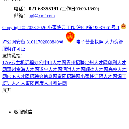
021 63355191
电话：
(工作日09:00-18:00)
邮箱：
api@xmf.com
Copyright © 2023-2026 小蜜蜂云工作 沪ICP备19037661号-1
沪公网安备 31011702008840号
电子营业执照
人力资源
服务许可证
友情链接：
17ce
云主机
远程办公
中山人才网
青州招聘
定州人才网
印刷人才
网
惠州富海人才网
遂宁人才网
泗洪人才网
顺德人才网
高校人才
网
PCB人才网
招聘会信息网
富阳招聘网
小蜜蜂
江阴人才网
焊工
培训
人才人事网
百度
人才引进网
展开
客服微信