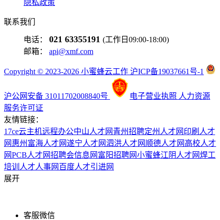
隐私政策
联系我们
021 63355191
电话：
(工作日09:00-18:00)
邮箱：
api@xmf.com
Copyright © 2023-2026 小蜜蜂云工作 沪ICP备19037661号-1
沪公网安备 31011702008840号
电子营业执照
人力资源
服务许可证
友情链接：
17ce
云主机
远程办公
中山人才网
青州招聘
定州人才网
印刷人才
网
惠州富海人才网
遂宁人才网
泗洪人才网
顺德人才网
高校人才
网
PCB人才网
招聘会信息网
富阳招聘网
小蜜蜂
江阴人才网
焊工
培训
人才人事网
百度
人才引进网
展开
客服微信