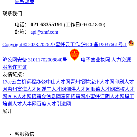
隐私政策
联系我们
021 63355191
电话：
(工作日09:00-18:00)
邮箱：
api@xmf.com
Copyright © 2023-2026 小蜜蜂云工作 沪ICP备19037661号-1
沪公网安备 31011702008840号
电子营业执照
人力资源
服务许可证
友情链接：
17ce
云主机
远程办公
中山人才网
青州招聘
定州人才网
印刷人才
网
惠州富海人才网
遂宁人才网
泗洪人才网
顺德人才网
高校人才
网
PCB人才网
招聘会信息网
富阳招聘网
小蜜蜂
江阴人才网
焊工
培训
人才人事网
百度
人才引进网
展开
客服微信